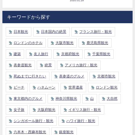
2020.01.28
キーワードから探す
日本観光
日本国内の絶景
フランス旅行・観光
ロンドンのホテル
大阪市観光
鹿児島県観光
建築
友人旅行
京都府観光
千葉県観光
表参道観光
絶景
アメリカ旅行・観光
死ぬまでに行きたい
表参道のグルメ
京都市観光
ビーチ
ハネムーン
世界遺産
ロンドン観光
東京都内のグルメ
神奈川県観光
山
大自然
女子旅
大阪府観光
イギリス旅行・観光
シンガポール旅行・観光
ハワイ旅行・観光
六本木・西麻布観光
銀座観光