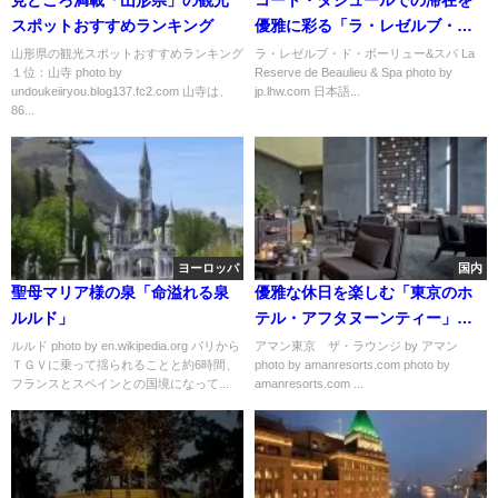
見どころ満載「山形県」の観光
コート・ダジュールでの滞在を
スポットおすすめランキング
優雅に彩る「ラ・レゼルブ・
ド・ボーリュー&スパ」
山形県の観光スポットおすすめランキング
ラ・レゼルブ・ド・ボーリュー&スパ La
１位：山寺 photo by
Reserve de Beaulieu & Spa photo by
undoukeiiryou.blog137.fc2.com 山寺は、
jp.lhw.com 日本語...
86...
ヨーロッパ
国内
聖母マリア様の泉「命溢れる泉
優雅な休日を楽しむ「東京のホ
ルルド」
テル・アフタヌーンティー」お
すすめ10選
ルルド photo by en.wikipedia.org パリから
アマン東京 ザ・ラウンジ by アマン
ＴＧＶに乗って揺られることと約6時間、
photo by amanresorts.com photo by
フランスとスペインとの国境になって...
amanresorts.com ...