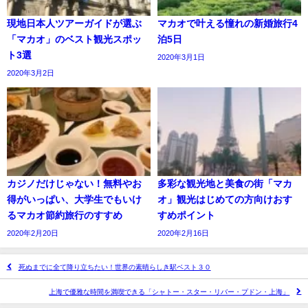
現地日本人ツアーガイドが選ぶ
マカオで叶える憧れの新婚旅行4
「マカオ」のベスト観光スポッ
泊5日
ト3選
2020年3月1日
2020年3月2日
カジノだけじゃない！無料やお
多彩な観光地と美食の街「マカ
得がいっぱい、大学生でもいけ
オ」観光はじめての方向けおす
るマカオ節約旅行のすすめ
すめポイント
2020年2月20日
2020年2月16日
死ぬまでに全て降り立ちたい！世界の素晴らしき駅ベスト３０
上海で優雅な時間を満喫できる「シャトー・スター・リバー・プドン・上海」