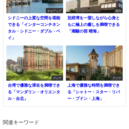
オセアニア
国内
シドニーの上質な空間を堪能
別府湾を一望しながら心身と
できる「インターコンチネン
もに極上の癒しを満喫できる
タル・シドニー・ダブル・ベ
「潮騒の宿 晴海」
イ」
アジア
アジア
台湾で優雅な滞在を満喫でき
上海で優雅な時間を満喫でき
る「マンダリン・オリエンタ
る「シャトー・スター・リバ
ル・台北」
ー・プドン・上海」
関連キーワード