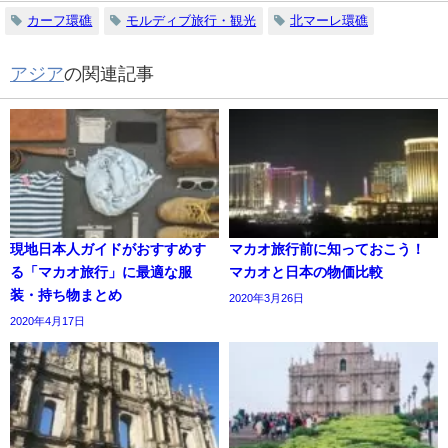
カーフ環礁
モルディブ旅行・観光
北マーレ環礁
アジア
の関連記事
現地日本人ガイドがおすすめす
マカオ旅行前に知っておこう！
る「マカオ旅行」に最適な服
マカオと日本の物価比較
装・持ち物まとめ
2020年3月26日
2020年4月17日