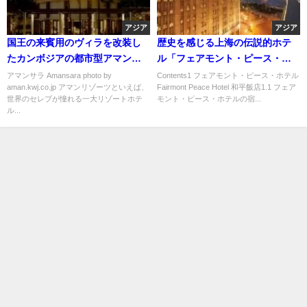
アジア
アジア
国王の来賓用のヴィラを改装し
歴史を感じる上海の伝説的ホテ
たカンボジアの都市型アマンリ
ル「フェアモント・ピース・ホ
ゾート「アマンサラ」
テル」
アマンサラ Amansara photo by
Contents1 フェアモント・ピース・ホテル
aman.kwj.co.jp アマンリゾーツといえば、
Fairmont Peace Hotel 和平飯店1.1 フェア
世界のセレブが憧れる一大リゾートホテ
モント・ピース・ホテルの宿...
ル...