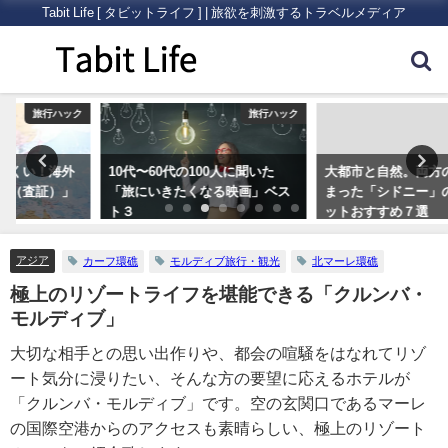
Tabit Life [ タビットライフ ] | 旅欲を刺激するトラベルメディア
ク
旅行ハック
オセアニア
10代〜60代の100人に聞いた
大都市と自然。両方の魅力が詰
「旅にいきたくなる映画」ベス
まった「シドニー」の観光スポ
ト３
ットおすすめ７選
アジア
カーフ環礁
モルディブ旅行・観光
北マーレ環礁
極上のリゾートライフを堪能できる「クルンバ・
モルディブ」
大切な相手との思い出作りや、都会の喧騒をはなれてリゾ
ート気分に浸りたい、そんな方の要望に応えるホテルが
「クルンバ・モルディブ」です。空の玄関口であるマーレ
の国際空港からのアクセスも素晴らしい、極上のリゾート