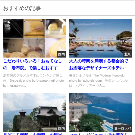
おすすめの記事
国内
北米
こだわりいろいろ！おもてなし
大人の時間を満喫する都会的で
の「湯布院」で楽しむおすすめ
お洒落なデザイナーズホテル
グルメランキング
「モダンホノルル」
湯布院のグルメおすすめランキング第１
モダンホノルル The Modern Honolulu
位：B-speak photo by b-speak.net/ photo
photo by jp.hotels.com モダンホノルル
by murata-voi...
は、ハワイツアーで人...
国内
ヨーロッパ