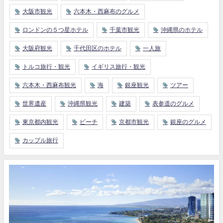
大阪市観光
六本木・西麻布のグルメ
ロンドンの５つ星ホテル
千葉市観光
沖縄県のホテル
大阪府観光
千代田区のホテル
一人旅
トルコ旅行・観光
イギリス旅行・観光
六本木・西麻布観光
海
銀座観光
ツアー
世界遺産
沖縄県観光
建築
表参道のグルメ
東京都内観光
ビーチ
京都市観光
銀座のグルメ
カップル旅行