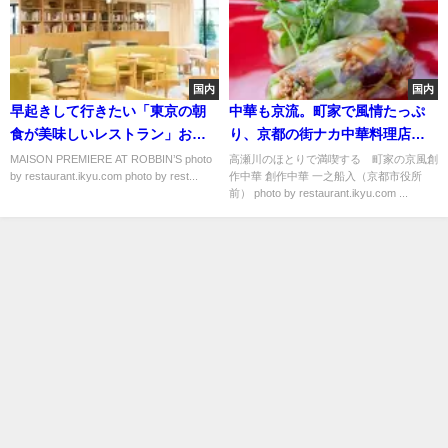
国内
国内
早起きして行きたい「東京の朝
中華も京流。町家で風情たっぷ
食が美味しいレストラン」おす
り、京都の街ナカ中華料理店６
すめ５選
選
MAISON PREMIERE AT ROBBIN’S photo
高瀬川のほとりで満喫する 町家の京風創
by restaurant.ikyu.com photo by rest...
作中華 創作中華 一之船入（京都市役所
前） photo by restaurant.ikyu.com ...