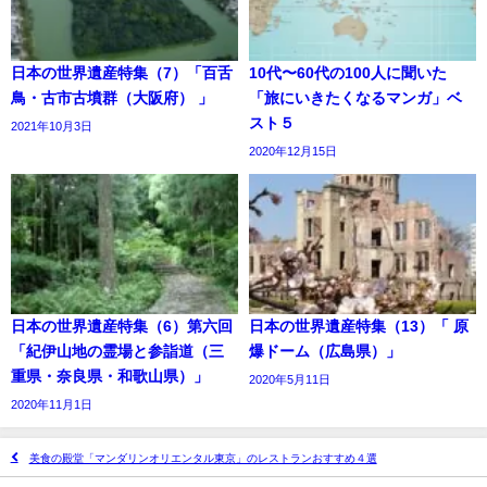
日本の世界遺産特集（7）「百舌
10代〜60代の100人に聞いた
鳥・古市古墳群（大阪府） 」
「旅にいきたくなるマンガ」ベ
スト５
2021年10月3日
2020年12月15日
日本の世界遺産特集（6）第六回
日本の世界遺産特集（13）「 原
「紀伊山地の霊場と参詣道（三
爆ドーム（広島県）」
重県・奈良県・和歌山県）」
2020年5月11日
2020年11月1日
美食の殿堂「マンダリンオリエンタル東京」のレストランおすすめ４選