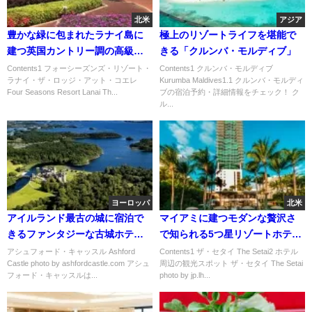
北米
アジア
豊かな緑に包まれたラナイ島に
極上のリゾートライフを堪能で
建つ英国カントリー調の高級リ
きる「クルンバ・モルディブ」
ゾート「フォーシーズンズ・リ
Contents1 フォーシーズンズ・リゾート・
Contents1 クルンバ・モルディブ
ラナイ・ザ・ロッジ・アット・コエレ
Kurumba Maldives1.1 クルンバ・モルディ
ゾート・ラナイ・ザ・ロッジ・
Four Seasons Resort Lanai Th...
ブの宿泊予約・詳細情報をチェック！ ク
アット・コエレ」
ル...
ヨーロッパ
北米
アイルランド最古の城に宿泊で
マイアミに建つモダンな贅沢さ
きるファンタジーな古城ホテル
で知られる5つ星リゾートホテル
「アシュフォード・キャッス
「ザ・セタイ」
アシュフォード・キャッスル Ashford
Contents1 ザ・セタイ The Setai2 ホテル
Castle photo by ashfordcastle.com アシュ
周辺の観光スポット ザ・セタイ The Setai
ル」
フォード・キャッスルは...
photo by jp.lh...