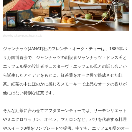
photo by tokyo.grand.hyatt.co.jp
ジャンナッツ(JANAT)社のフレンチ・オーク・ティーは、1889年パ
リ万国博覧会で、ジャンナッツの創設者ジャンナッツ・ドレス氏と
エッフェル塔の設計者ギュスターヴ・エッフェル氏との話し合いか
ら誕生したアイデアをもとに、紅茶葉をオーク樽で熟成させた紅
茶。紅茶の中にほのかに感じるスモーキーで上品なオークの香りが
他にはない特別な紅茶です。
そんな紅茶に合わせてアフタヌーンティーでは、サーモンリエット
やミニクロワッサン、オペラ、マカロンなど、パリを代表する料理
やスイーツ8種をワンプレートで提供。中でも、エッフェル塔のオー