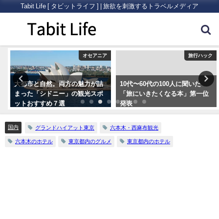
Tabit Life [ タビットライフ ] | 旅欲を刺激するトラベルメディア
ク
オセアニア
旅行ハック
大都市と自然。両方の魅力が詰
10代〜60代の100人に聞いた
まった「シドニー」の観光スポ
「旅にいきたくなる本」第一位
ットおすすめ７選
発表
国内
グランドハイアット東京
六本木・西麻布観光
六本木のホテル
東京都内のグルメ
東京都内のホテル