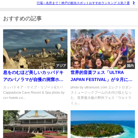
穴場～名所まで！神戸の観光スポットおすすめランキング 人気７選
おすすめの記事
アジア
国内
息をのむほど美しいカッパドキ
世界的音楽フェス「ULTRA
アのパノラマが自慢の洞窟ホテ
JAPAN FESTIVAL」が９月に日
ル「カッパドキア・ケイブ・リ
本初上陸！！！
カッパドキア・ケイブ・リゾート&スパ
photo by ultramusic.com エレクトロダン
Cappadocia Cave Resort & Spa photo by
スミュージックブームの火付け役となっ
ゾート&スパ」
ccr-hotels.co...
た、世界最大級の野外フェス「ウルトラ
ミュ...