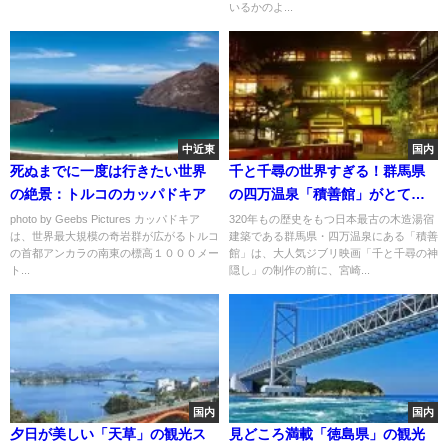
いるかのよ...
中近東
国内
死ぬまでに一度は行きたい世界
千と千尋の世界すぎる！群馬県
の絶景：トルコのカッパドキア
の四万温泉「積善館」がとても
素敵
photo by Geebs Pictures カッパドキア
320年もの歴史をもつ日本最古の木造湯宿
は、世界最大規模の奇岩群が広がるトルコ
建築である群馬県・四万温泉にある「積善
の首都アンカラの南東の標高１０００メー
館」は、大人気ジブリ映画「千と千尋の神
ト...
隠し」の制作の前に、宮崎...
国内
国内
夕日が美しい「天草」の観光ス
見どころ満載「徳島県」の観光