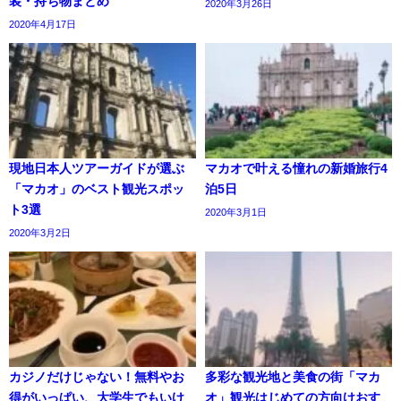
装・持ち物まとめ
2020年3月26日
2020年4月17日
現地日本人ツアーガイドが選ぶ
マカオで叶える憧れの新婚旅行4
「マカオ」のベスト観光スポッ
泊5日
ト3選
2020年3月1日
2020年3月2日
カジノだけじゃない！無料やお
多彩な観光地と美食の街「マカ
得がいっぱい、大学生でもいけ
オ」観光はじめての方向けおす