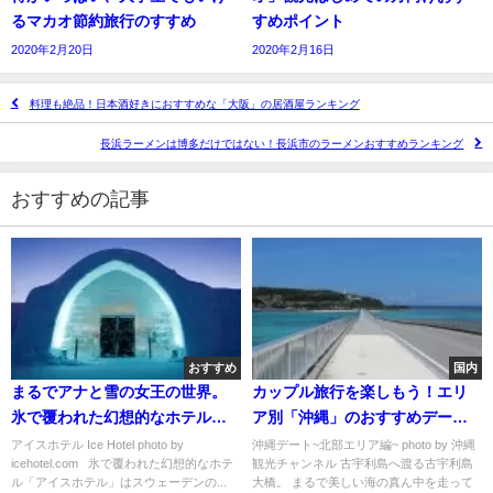
るマカオ節約旅行のすすめ
すめポイント
2020年2月20日
2020年2月16日
料理も絶品！日本酒好きにおすすめな「大阪」の居酒屋ランキング
長浜ラーメンは博多だけではない！長浜市のラーメンおすすめランキング
おすすめの記事
おすすめ
国内
まるでアナと雪の女王の世界。
カップル旅行を楽しもう！エリ
氷で覆われた幻想的なホテル
ア別「沖縄」のおすすめデート
「アイスホテル」
スポット
アイスホテル Ice Hotel photo by
沖縄デート~北部エリア編~ photo by 沖縄
icehotel.com 氷で覆われた幻想的なホテ
観光チャンネル 古宇利島へ渡る古宇利島
ル「アイスホテル」はスウェーデンの...
大橋。 まるで美しい海の真ん中を走って