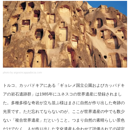
photo by argosincappadocia.com
トルコ、カッパドキアにある「ギョレメ国立公園およびカッパドキ
アの岩石遺跡群」は1985年にユネスコの世界遺産に登録されまし
た。多種多様な奇岩が立ち並ぶ様はまさに自然が作り出した奇跡の
光景です。ただ忘れてならないのが、ここが世界遺産の中でも数少
ない「複合世界遺産」だということ。つまり自然の素晴らしい景色
だけでなく、人が作り出した文化遺産も合わせて評価されての認定