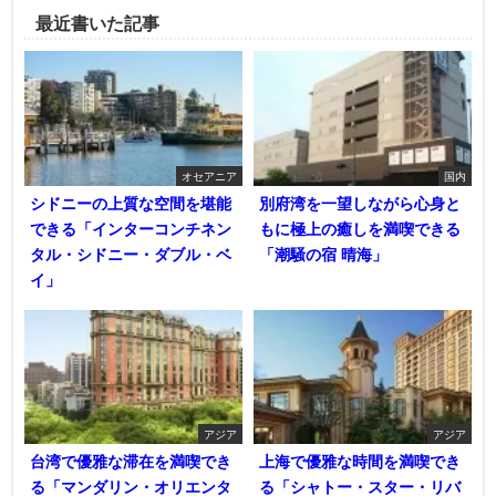
最近書いた記事
オセアニア
国内
シドニーの上質な空間を堪能
別府湾を一望しながら心身と
できる「インターコンチネン
もに極上の癒しを満喫できる
タル・シドニー・ダブル・ベ
「潮騒の宿 晴海」
イ」
アジア
アジア
台湾で優雅な滞在を満喫でき
上海で優雅な時間を満喫でき
る「マンダリン・オリエンタ
る「シャトー・スター・リバ