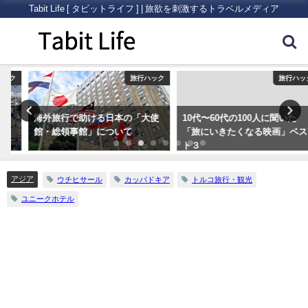
Tabit Life [ タビットライフ ] | 旅欲を刺激するトラベルメディア
ク
旅行ハック
旅行ハック
海外旅行で助ける日本の「大使
10代〜60代の100人に聞いた
館・総領事館」について
「旅にいきたくなる映画」ベス
ト３
アジア
ウチヒサール
カッパドキア
トルコ旅行・観光
ユニークホテル