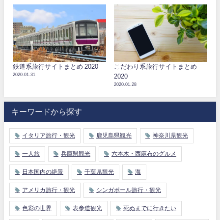
鉄道系旅行サイトまとめ 2020
こだわり系旅行サイトまとめ
2020.01.31
2020
2020.01.28
キーワードから探す
イタリア旅行・観光
鹿児島県観光
神奈川県観光
一人旅
兵庫県観光
六本木・西麻布のグルメ
日本国内の絶景
千葉県観光
海
アメリカ旅行・観光
シンガポール旅行・観光
色彩の世界
表参道観光
死ぬまでに行きたい