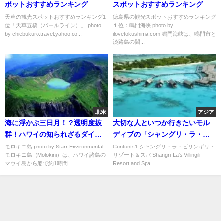
ポットおすすめランキング
スポットおすすめランキング
天草の観光スポットおすすめランキング1
徳島県の観光スポットおすすめランキング
位「天草五橋（パールライン）」 photo
１位：鳴門海峡 photo by
by chiebukuro.travel.yahoo.co...
ilovetokushima.com 鳴門海峡は、鳴門市と
淡路島の間...
北米
アジア
海に浮かぶ三日月！？透明度抜
大切な人といつか行きたいモル
群！ハワイの知られざるダイビ
ディブの「シャングリ・ラ・ビ
ングスポット「モロキニ島」
リンギリ・リゾート＆スパ」
モロキニ島 photo by Starr Environmental
Contents1 シャングリ・ラ・ビリンギリ・
モロキニ島（Molokini）は、ハワイ諸島の
リゾート＆スパ Shangri-La’s Villingili
マウイ島から船で約1時間...
Resort and Spa...