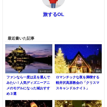
旅するOL
最近書いた記事
ヨーロッパ
国内
ファンなら一度は足を運んで
ロマンチックな夜を満喫する
みたい！人気ディズニーアニ
軽井沢高原教会の「クリスマ
メのモデルになった城おすす
スキャンドルナイト」
め３選