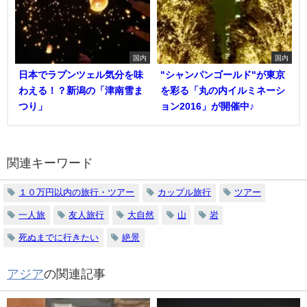
国内
国内
日本でラプンツェル気分を味
"シャンパンゴールド"が東京
わえる！？新潟の「津南雪ま
を彩る「丸の内イルミネーシ
つり」
ョン2016」が開催中♪
関連キーワード
１０万円以内の旅行・ツアー
カップル旅行
ツアー
一人旅
友人旅行
大自然
山
岩
死ぬまでに行きたい
絶景
アジア
の関連記事