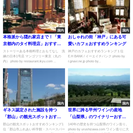
国内
国内
本格派から隠れ家店まで！「東
おしゃれの街「神戸」にある可
京都内のタイ料理店」おすすめ
愛いカフェおすすめランキング
６選
ストーリーある本格料理とおもてなし 洗
神戸のカフェおすすめランキング１位
練の日本1号店 マンゴツリー東京（丸の
E.H BANK / イーエイチバンク photo by
内） photo by restaurant.ikyu.com ...
r.gnavi.ne.jp photo by...
国内
国内
ギネス認定された施設を持つ
世界に誇る甲州ワインの産地
「郡山」の観光スポットおすす
「山梨県」のワイナリーおすす
めランキング
め８選
郡山の観光スポットおすすめランキング1
140年の歴史を持つ山梨県のワイン造り。
位「郡山市ふれあい科学館・スペースパー
photo by urushizawa.com ワイン造りに大