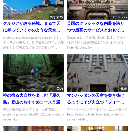
おすすめ
ヨーロッパ
グルジアが誇る秘境。まるで天
英国のクラシックな内装を誇り
に昇っていくかのような天空の
つつ最高のサービスとおもてな
教会「ツミンダ・サメバ教会」
しが魅力的な「ホテル41」
photo by southcaucasian-odyssey ツミン
Contents1 ホテル41 Hotel 411.1 ホテル・
ダ・サメバ教会は、世界最古のワインの生
41の予約・詳細情報はこちら ホテル41
産地として有名なグルジアのロシア...
Hotel 41 photo by...
国内
北米
神の宿る大自然を楽しむ「屋久
マンハッタンの天空を突き抜け
島」登山のおすすめコース５選
るようにそびえ立つ「フォーシ
ーズンズ・ホテル・ニューヨー
奥岳が眼前に迫ってくる「太古岩登山」
フォーシーズンズ・ホテル・ニューヨーク
photo by jomonart.blog95.fc2.com photo by
Four Seasons Hotel New York photo by
ク」
nadeshiko...
carlosmeliabl...