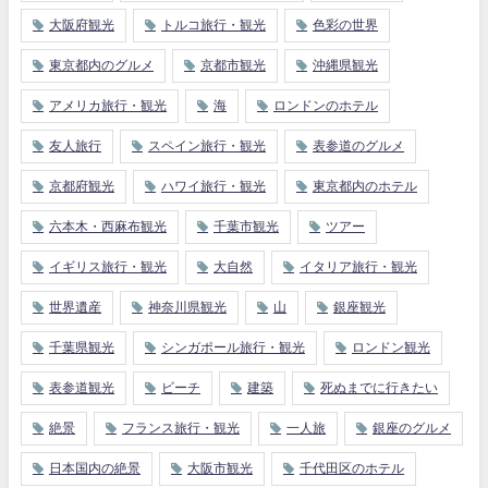
大阪府観光
トルコ旅行・観光
色彩の世界
東京都内のグルメ
京都市観光
沖縄県観光
アメリカ旅行・観光
海
ロンドンのホテル
友人旅行
スペイン旅行・観光
表参道のグルメ
京都府観光
ハワイ旅行・観光
東京都内のホテル
六本木・西麻布観光
千葉市観光
ツアー
イギリス旅行・観光
大自然
イタリア旅行・観光
世界遺産
神奈川県観光
山
銀座観光
千葉県観光
シンガポール旅行・観光
ロンドン観光
表参道観光
ビーチ
建築
死ぬまでに行きたい
絶景
フランス旅行・観光
一人旅
銀座のグルメ
日本国内の絶景
大阪市観光
千代田区のホテル