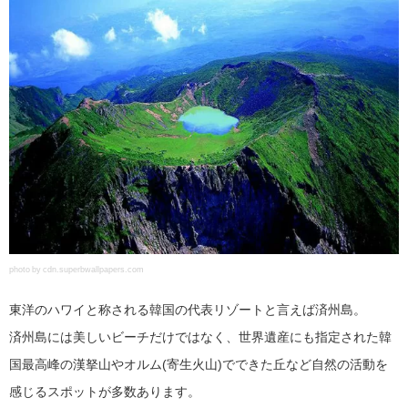
photo by cdn.superbwallpapers.com
東洋のハワイと称される韓国の代表リゾートと言えば済州島。
済州島には美しいビーチだけではなく、世界遺産にも指定された韓
国最高峰の漢拏山やオルム(寄生火山)でできた丘など自然の活動を
感じるスポットが多数あります。