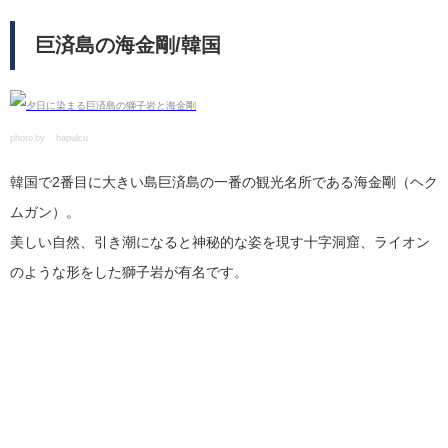
巨済島の海金剛/韓国
photo by ©hapulcu
韓国で2番目に大きい島巨済島の一番の観光名所である海金剛（ヘク
ムガン）。
美しい自然、引き潮になると神秘的な姿を現す十字洞窟、ライオン
のような形をした獅子岩が有名です。