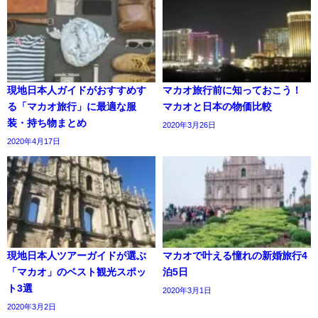
現地日本人ガイドがおすすめす
マカオ旅行前に知っておこう！
る「マカオ旅行」に最適な服
マカオと日本の物価比較
装・持ち物まとめ
2020年3月26日
2020年4月17日
現地日本人ツアーガイドが選ぶ
マカオで叶える憧れの新婚旅行4
「マカオ」のベスト観光スポッ
泊5日
ト3選
2020年3月1日
2020年3月2日