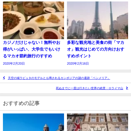
カジノだけじゃない！無料やお
多彩な観光地と美食の街「マカ
得がいっぱい、大学生でもいけ
オ」観光はじめての方向けおす
るマカオ節約旅行のすすめ
すめポイント
2020年2月20日
2020年2月16日
天空の城ラピュタのモデルとも噂されるカンボジアの謎の遺跡「ベンメリア」
死ぬまでに一度は行きたい世界の絶景：ロライマ山
おすすめの記事