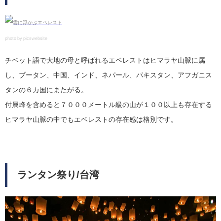
photo by picswebsite
チベット語で大地の母と呼ばれるエベレストはヒマラヤ山脈に属
し、ブータン、中国、インド、ネパール、パキスタン、アフガニス
タンの６カ国にまたがる。
付属峰を含めると７０００メートル級の山が１００以上も存在する
ヒマラヤ山脈の中でもエベレストの存在感は格別です。
ランタン祭り/台湾