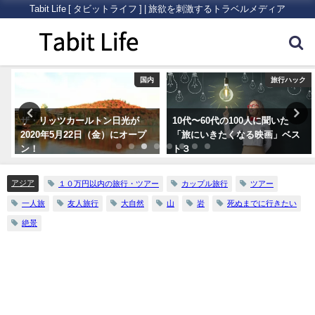
Tabit Life [ タビットライフ ] | 旅欲を刺激するトラベルメディア
ク
国内
旅行ハック
ザ・リッツカールトン日光が
10代〜60代の100人に聞いた
2020年5月22日（金）にオープ
「旅にいきたくなる映画」ベス
ン！
ト３
アジア
１０万円以内の旅行・ツアー
カップル旅行
ツアー
一人旅
友人旅行
大自然
山
岩
死ぬまでに行きたい
絶景