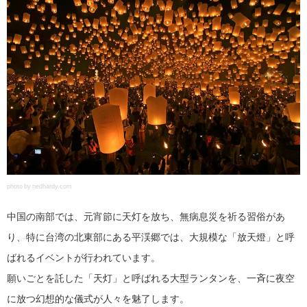
photo by nedhardy.com
中国の南部では、元宵節に天灯を放ち、無病息災を祈る習俗があ
り、特に台湾の北東部にある平渓郷では、大規模な「放天燈」と呼
ばれるイベントが行われています。
願いごとを託した「天灯」と呼ばれる大型ランタンを、一斉に夜空
に放つ幻想的な儀式が人々を魅了します。