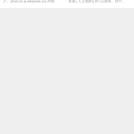
ク」 photo by ja.wikipedia.org JR郡...
変適した土地柄を持つ山梨県。1877...