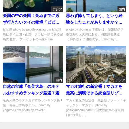
アジア
国内
楽園の中の楽園！死ぬまでに必
思わず降りてしまう、という経
ず行きたいタイの秘境「ピピ
験をしたことがありますか？心
島」
揺さぶる海沿いの駅「下灘駅」
ピピ島 photo by paddles-asia.com ピピ諸
photo by d-b.ne.jp 下灘駅は、愛媛県伊予
島はタイ王国・南部、クラビー県にある諸
市双海町大久保にある、四国旅客鉄道
が素敵すぎる
島の名前。 プーケットの南東48km...
（JR四国）予讃線の駅。 photo by l...
国内
アジア
自然の宝庫「奄美大島」のホテ
マカオ旅行の新定番！マカオを
ルおすすめランキング厳選７選
最高に満喫できる統合型リゾー
ト「ギャラクシー・マカオ」
奄美大島のホテルおすすめランキング第１
マカオ観光の新定番 統合型リゾート「ギ
位「奄美山羊島ホテル」 photo by
ャラクシーマカオ」 photo by
yagijima.com photo by travel.r...
galaxymacau.com 中国大陸南岸の珠江河
口に位置し、...