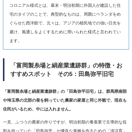
コロニアル様式とは、幕末・明治初期に外国人が建設した住
宅のタイプのことで、典型的なものは、周囲にベランダをめ
ぐらせた西洋館で、元々は、アジアの植民地での強い日光を
避け、風通しをよくするために用いられた様式と言われてい
ます。
「富岡製糸場と絹産業遺跡群」の特徴・お
すすめスポット その5：田島弥平旧宅
「富岡製糸場と絹産業遺跡群」の「田島弥平旧宅」は、群馬県南部
や埼玉県の北部の蚕を飼っていた農家の家屋と同じ外観で、現在も
住民がいるため、中には入れません。
一見、ふつうの農家の作りですが、明治初期の養蚕業で主導的な役
割を担っていた「田島弥平」が優良な蚕種を作るための「清涼育」