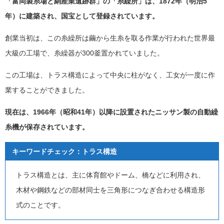
「富岡製糸場と絹産業遺跡群」の「糸繰所」は、1872年（明治5
年）に建築され、国宝として登録されています。
創業当初は、この糸繰所は繭から生糸を取る作業が行われた世界最
大級の工場で、糸繰器が300釜置かれていました。
この工場は、トラス構造によって中央に柱がなく、工女が一度に作
業することができました。
現在は、1966年（昭和41年）以降に設置されたニッサン製の自動繰
糸機が保存されています。
キーワードチェック：トラス構造
トラス構造とは、主に体育館やドーム、橋などに利用され、
木材や鋼鉄などの部材同士を三角形につなぎ合わせる構造形
式のことです。