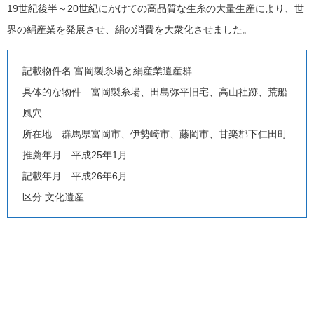
19世紀後半～20世紀にかけての高品質な生糸の大量生産により、世
界の絹産業を発展させ、絹の消費を大衆化させました。
記載物件名 富岡製糸場と絹産業遺産群
具体的な物件 富岡製糸場、田島弥平旧宅、高山社跡、荒船
風穴
所在地 群馬県富岡市、伊勢崎市、藤岡市、甘楽郡下仁田町
推薦年月 平成25年1月
記載年月 平成26年6月
区分 文化遺産