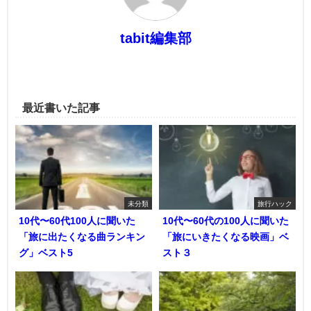
tabit編集部
最近書いた記事
未分類
旅行ハック
10代〜60代100人に聞いた
10代〜60代の100人に聞いた
「旅に出たくなる曲ランキン
「旅にいきたくなる映画」ベ
グ」ベスト5
スト３