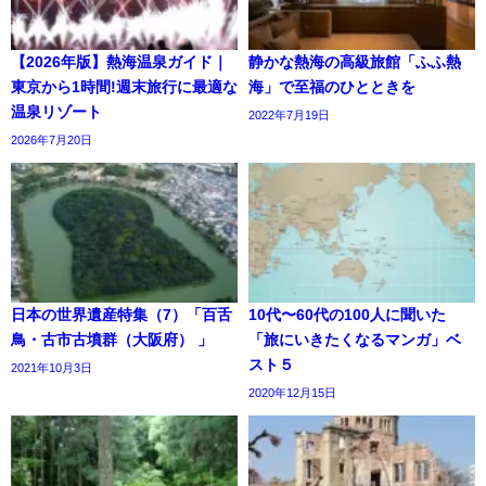
【2026年版】熱海温泉ガイド｜
静かな熱海の高級旅館「ふふ熱
東京から1時間!週末旅行に最適な
海」で至福のひとときを
温泉リゾート
2022年7月19日
2026年7月20日
日本の世界遺産特集（7）「百舌
10代〜60代の100人に聞いた
鳥・古市古墳群（大阪府） 」
「旅にいきたくなるマンガ」ベ
スト５
2021年10月3日
2020年12月15日