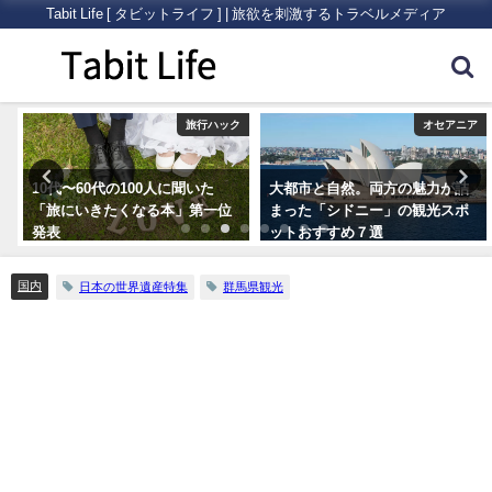
Tabit Life [ タビットライフ ] | 旅欲を刺激するトラベルメディア
ク
旅行ハック
オセアニア
10代〜60代の100人に聞いた
大都市と自然。両方の魅力が詰
「旅にいきたくなる本」第一位
まった「シドニー」の観光スポ
発表
ットおすすめ７選
国内
日本の世界遺産特集
群馬県観光