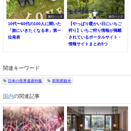
旅行ハック
旅行ハック
10代〜60代の100人に聞いた
【やっぱり暖かい日にいちご
「旅にいきたくなる本」第一
狩り】いちご狩り情報が掲載
位発表
されているポータルサイト・
情報サイトまとめ5つ
関連キーワード
日本の世界遺産特集
群馬県観光
国内
の関連記事