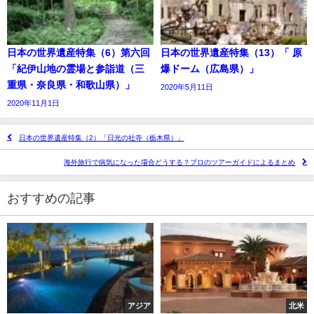
日本の世界遺産特集（6）第六回
日本の世界遺産特集（13）「 原
「紀伊山地の霊場と参詣道（三
爆ドーム（広島県）」
重県・奈良県・和歌山県）」
2020年5月11日
2020年11月1日
日本の世界遺産特集（2）「日光の社寺（栃木県）」
海外旅行で病気になった場合どうする？プロのツアーガイドによるまとめ
おすすめの記事
アジア
北米