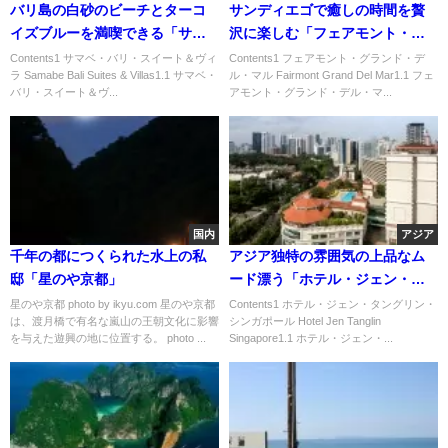
バリ島の白砂のビーチとターコ
サンディエゴで癒しの時間を贅
イズブルーを満喫できる「サマ
沢に楽しむ「フェアモント・グ
ベ・バリ・スイート＆ヴィラ」
ランド・デル・マル」
Contents1 サマベ・バリ・スイート＆ヴィ
Contents1 フェアモント・グランド・デ
ラ Samabe Bali Suites & Villas1.1 サマベ・
ル・マル Fairmont Grand Del Mar1.1 フェ
バリ・スイート＆ヴ...
アモント・グランド・デル・マ...
国内
アジア
千年の都につくられた水上の私
アジア独特の雰囲気の上品なム
邸「星のや京都」
ード漂う「ホテル・ジェン・タ
ングリン・シンガポール」
星のや京都 photo by ikyu.com 星のや京都
Contents1 ホテル・ジェン・タングリン・
は、渡月橋で有名な嵐山の王朝文化に影響
シンガポール Hotel Jen Tanglin
を与えた遊興の地に位置する。 photo ...
Singapore1.1 ホテル・ジェン・...