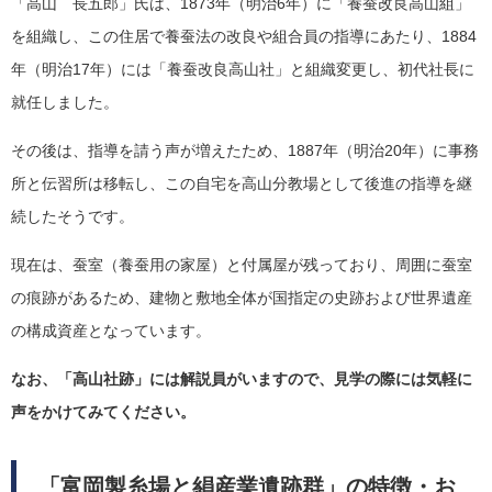
「高山 長五郎」氏は、1873年（明治6年）に「養蚕改良高山組」
を組織し、この住居で養蚕法の改良や組合員の指導にあたり、1884
年（明治17年）には「養蚕改良高山社」と組織変更し、初代社長に
就任しました。
その後は、指導を請う声が増えたため、1887年（明治20年）に事務
所と伝習所は移転し、この自宅を高山分教場として後進の指導を継
続したそうです。
現在は、蚕室（養蚕用の家屋）と付属屋が残っており、周囲に蚕室
の痕跡があるため、建物と敷地全体が国指定の史跡および世界遺産
の構成資産となっています。
なお、「高山社跡」には解説員がいますので、見学の際には気軽に
声をかけてみてください。
「富岡製糸場と絹産業遺跡群」の特徴・お