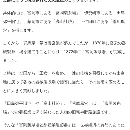
具体的には、富岡市にある「富岡製糸場」、伊勢崎市にある「田島
弥平旧宅」、藤岡市にある「高山社跡」、下仁田町にある「荒船風
穴」を指します。
古くから、群馬県一帯は養蚕業が盛んでしたが、1870年に官栄の器
械製糸工場を建てることになり、1872年に「富岡製糸場」が完成し
ました。
当時は、全国から「工女」を集め、一連の技術を習得してから出身
地に戻って各地の器械製糸場で指導に当たり、その技術を広めるこ
とに大きく貢献しました。
「田島弥平旧宅」や「高山社跡」、「荒船風穴」は、「富岡製糸
場」での養蚕業に深く関わった人物の旧宅や貯蔵施設です。
そんな「富岡製糸場と絹産業遺跡群」は、世界経済の貿易のあった