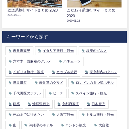
鉄道系旅行サイトまとめ 2020
こだわり系旅行サイトまとめ
2020.01.31
2020
2020.01.28
キーワードから探す
表参道観光
イタリア旅行・観光
銀座のグルメ
六本木・西麻布のグルメ
ハネムーン
イギリス旅行・観光
カップル旅行
東京都内のグルメ
世界遺産
表参道のグルメ
ロンドンの５つ星ホテル
千代田区のホテル
ビーチ
スペイン旅行・観光
建築
沖縄県観光
京都府観光
日本観光
死ぬまでに行きたい
大阪市観光
トルコ旅行・観光
山
沖縄県のホテル
ロンドン観光
大自然