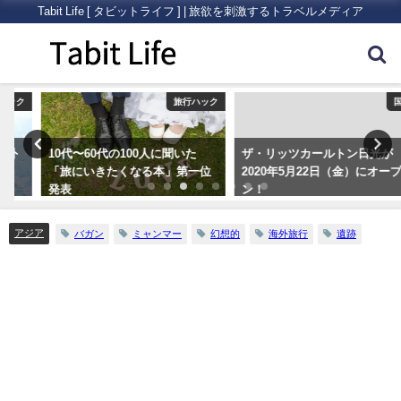
Tabit Life [ タビットライフ ] | 旅欲を刺激するトラベルメディア
ク
旅行ハック
国内
10代〜60代の100人に聞いた
ザ・リッツカールトン日光が
「旅にいきたくなる本」第一位
2020年5月22日（金）にオープ
発表
ン！
アジア
バガン
ミャンマー
幻想的
海外旅行
遺跡