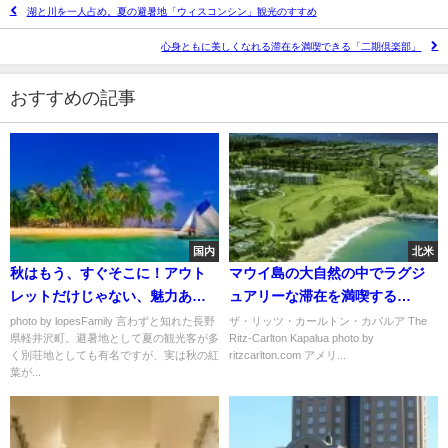
湖と川を一人占め。夏の避暑地「ウィスコンシン」観光のすすめ
心身ともに美しくなれる滞在を満喫できる「二期倶楽部」
おすすめの記事
国内
北米
秋はもう、すぐそこに！アウト
マウイ島の大自然の中でラグジ
レットだけじゃない、魅力あふ
ュアリーな滞在を満喫する
れる「軽井沢」の紅葉
「ザ・リッツ・カールトン・カ
photo by lopesFamily 言わずと知れた長野
ザ・リッツ・カールトン・カパルア The
県軽井沢町。避暑地として夏の観光客が多
Ritz-Carlton Kapalua photo by
パルア」
く別荘地としても有名ですが、実は秋の紅
ritzcarlton.com アメリ...
葉が...