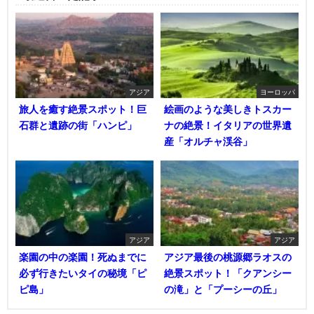
アジア
ヨーロッパ
旅人を癒す絶景スポット！巨
絵画のような美しきトスカー
石群と遺跡の街「ハンピ」
ナの絶景！イタリアの世界遺
産「オルチャ渓谷」
アジア
アジア
楽園の中の楽園！死ぬまでに
アジア最後の桃源郷ラオスの
必ず行きたいタイの秘境「ピ
絶景スポット！「クアンシー
ピ島」
の滝」と「プーシーの丘」