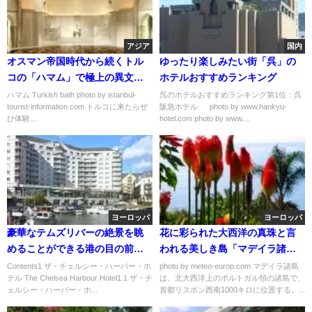
アジア
国内
オスマン帝国時代から続くトル
ゆったり楽しみたい街「呉」の
コの「ハマム」で極上の異文化
ホテルおすすめランキング
体験を
ハマム Turkish bath photo by istanbul-
呉のホテルおすすめランキング第1位：呉
tourist-information.com トルコに来たらぜ
阪急ホテル photo by www.hankyu-
ひ体験...
hotel.com photo by www....
ヨーロッパ
ヨーロッパ
豪華なテムズリバーの絶景を眺
花に彩られた大西洋の真珠と言
めることができる港の目の前に
われる美しき島「マデイラ諸
建つ「ザ・チェルシー・ハーバ
島」
Contents1 ザ・チェルシー・ハーバー・ホ
photo by meteo-europ.com マデイラ諸島
テル The Chelsea Harbour Hotel1.1 ザ・チ
は、北大西洋上のポルトガル領の諸島で、
ー・ホテル」
ェルシー・ハーバー・ホ...
首都リスボン西南1000キロに位置する。...