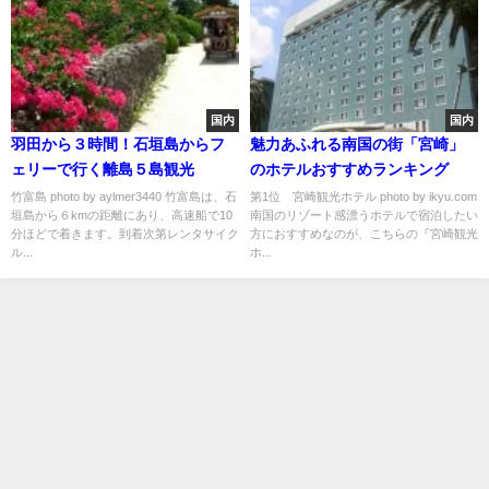
国内
国内
羽田から３時間！石垣島からフ
魅力あふれる南国の街「宮崎」
ェリーで行く離島５島観光
のホテルおすすめランキング
竹富島 photo by aylmer3440 竹富島は、石
第1位 宮崎観光ホテル photo by ikyu.com
垣島から６kmの距離にあり、高速船で10
南国のリゾート感漂うホテルで宿泊したい
分ほどで着きます。到着次第レンタサイク
方におすすめなのが、こちらの『宮崎観光
ル...
ホ...