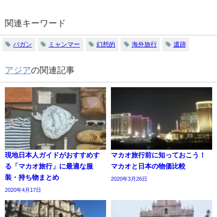
関連キーワード
バガン
ミャンマー
幻想的
海外旅行
遺跡
アジア
の関連記事
現地日本人ガイドがおすすめす
マカオ旅行前に知っておこう！
る「マカオ旅行」に最適な服
マカオと日本の物価比較
装・持ち物まとめ
2020年3月26日
2020年4月17日