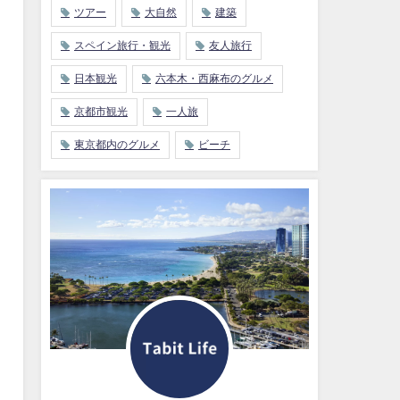
ツアー
大自然
建築
スペイン旅行・観光
友人旅行
日本観光
六本木・西麻布のグルメ
京都市観光
一人旅
東京都内のグルメ
ビーチ