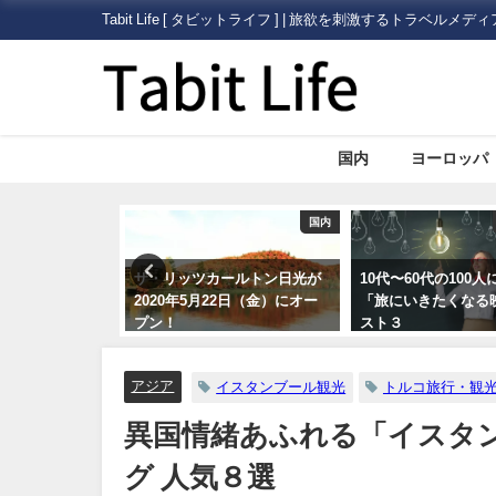
Tabit Life [ タビットライフ ] | 旅欲を刺激するトラベルメディ
国内
ヨーロッパ
国内
旅行ハック
リッツカールトン日光が
10代〜60代の100人に聞いた
海外旅行で
0年5月22日（金）にオー
「旅にいきたくなる映画」ベ
使館・総領
！
スト３
アジア
イスタンブール観光
トルコ旅行・観
異国情緒あふれる「イスタ
グ 人気８選