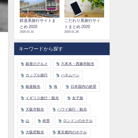
鉄道系旅行サイトま
こだわり系旅行サイ
とめ 2020
トまとめ 2020
2020.01.31
2020.01.28
キーワードから探す
銀座のグルメ
六本木・西麻布観光
カップル旅行
ハネムーン
銀座観光
海
日本国内の絶景
イギリス旅行・観光
女子旅
大阪市観光
ハワイ旅行・観光
山
絶景
ロンドンのホテル
大阪府観光
東京都内のホテル