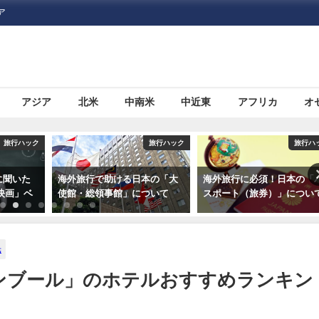
ア
アジア
北米
中南米
中近東
アフリカ
オ
旅行ハック
旅行ハック
助ける日本の「大
海外旅行に必須！日本の「パ
いまさら人に聞き
事館」について
スポート（旅券）」について
外旅行に必要な「
証）」について
光
ンブール」のホテルおすすめランキン