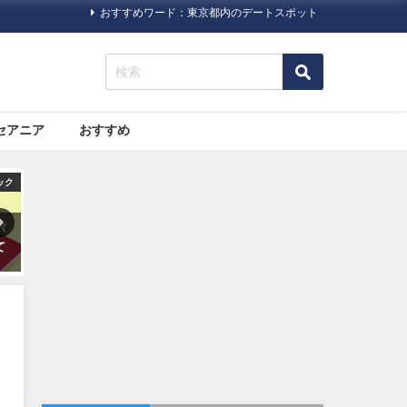
おすすめワード：東京都内のデートスポット
セアニア
おすすめ
旅行ハック
旅行ハック
オセ
にくい！海
10代〜60代の100人に聞いた
大都市と自然。両方の魅
ビザ（査
「旅にいきたくなる本」第一
詰まった「シドニー」の
位発表
スポットおすすめ７選